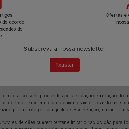
po de riso quando recebem cócegas.
rtigos
Ofertas e
s de acordo
nossa
sidades do
s
estudos
com chimpanzés descobriram que eles conseguem s
et.
nos e
vários estudos
também demonstraram que ratos domest
em cócegas, que se assemelha muito ao riso Humano.
Subscreva a nossa newsletter​
da muito mais para descobrir nesta área e podem surgir out
Registar
bemos se os cães podem ou não rir.
mo soa o riso de um cão?
 os risos são sons produzidos pela exalação e inalação do a
os do tórax expelem o ar da caixa toráxica, criando um som 
duzido por um ofegar sem qualquer vocalização, criando um 
 tutores de cães querem tentar e imitar o riso do cão para fo