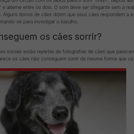
 faça um círculo com os lábios para o som “hhuh”, depois ab
 e alterne entre os dois. O som deve ser ofegante sem a rea
r. Alguns donos de cães dizem que seus cães respondem a es
mando-se para investigar o barulho.
nseguem os cães sorrir?
es sociais estão repletas de fotografias de cães que parecem
arece os cães não conseguem sorrir da mesma forma que o