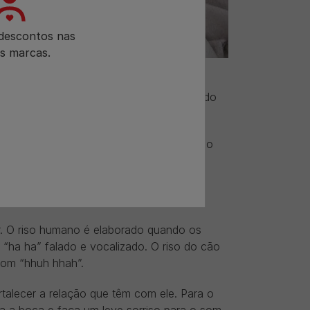
 descontos nas
s marcas.
orrir da mesma forma que os seres
icados emitem um som estridente, quando
ras descobertas, que alterem a forma como
r. O riso humano é elaborado quando os
“ha ha” falado e vocalizado. O riso do cão
som “hhuh hhah”.
rtalecer a relação que têm com ele. Para o