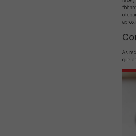
fazer,
“hhah”
ofega
aproxi
Co
As red
que p