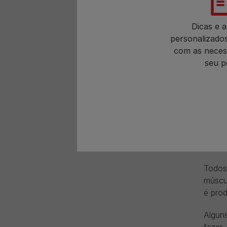
um ti
Dicas e a
personalizado
com as neces
Outro
seu p
huma
receb
Há ain
perce
Co
Todos
múscul
é pro
Alguns