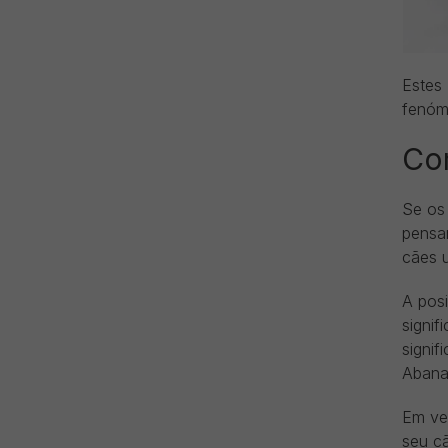
Estes
fenóme
Com
Se os
pensa
cães 
A pos
signif
signi
Abanar
Em vez
seu cã