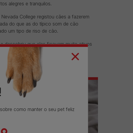
tos alegres e tranquilos.
a Nevada College registou cães a fazerem
ada do que as do típico som de cão
ado um tipo de riso de cão.
e descobriu que eles ficavam muito ativos
 os cães em abrigos para animais.
!
o sobre como manter o seu
pet
feliz