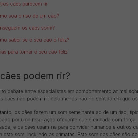
tros cães parecem rir
mo soa o riso de um cão?
nseguem os cães sorrir?
mo saber se o seu cão é feliz?
eias para tornar o seu cão feliz
cães podem rir?
ito debate entre especialistas em comportamento animal sob
os cães não podem rir. Pelo menos não no sentido em que o
tanto, os cães fazem um som semelhante ao de um riso, tipi
cado por uma respiração ofegante que é exalada com força
sada, e os cães usam-na para convidar humanos e outros cãe
zam este som, incluindo os primatas. Este som dos cães são 