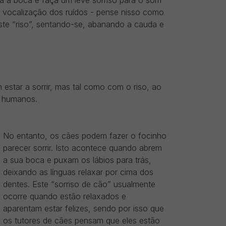
ra a boca e faça um leve sorriso para o som
l vocalização dos ruídos - pense nisso como
te “riso”, sentando-se, abanando a cauda e
 estar a sorrir, mas tal como com o riso, ao
s humanos.
No entanto, os cães podem fazer o focinho
parecer sorrir. Isto acontece quando abrem
a sua boca e puxam os lábios para trás,
deixando as línguas relaxar por cima dos
dentes. Este “sorriso de cão” usualmente
ocorre quando estão relaxados e
aparentam estar felizes, sendo por isso que
os tutores de cães pensam que eles estão