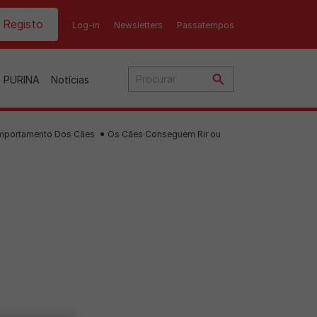
ader top
Registo
Log-in
Newsletters
Passatempos
o PURINA
Notícias
mportamento Dos Cães
Os Cães Conseguem Rir ou
o
ato
nho
ães
Gama Purina para gato
Gama Purina para cão