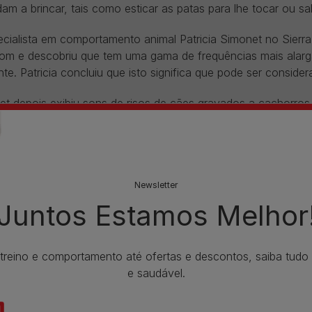
am a brincar, tais como esticar as patas para lhe tocar ou sal
cialista em comportamento animal Patricia Simonet no Sierr
som e descobriu que tem uma gama de frequências mais alarg
te. Patricia concluiu que isto significa que pode ser consider
t depois exibiu sons de risos de cães gravados a cachorros 
virem estes sons. Estas gravações também pareceram acalmar
ros cães parecem rir
Newsletter
Juntos Estamos Melhor
te muito tempo, pensávamos que
s os humanos conseguiam sorrir. No
 treino e comportamento até ofertas e descontos, saiba tud
to,
estudos
sobre o comportamento
e saudável.
imatas não-humanos demonstrou que
anzés, gorilas e orangotangos usam