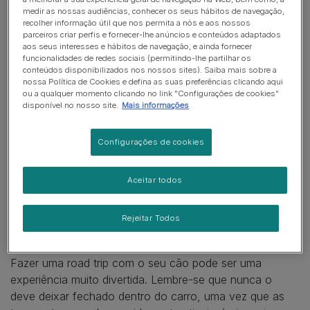
estiver, mais confortável e menos nervoso ficará.
medir as nossas audiências, conhecer os seus hábitos de navegação,
recolher informação útil que nos permita a nós e aos nossos
parceiros criar perfis e fornecer-lhe anúncios e conteúdos adaptados
Habituar o seu cão ao carro
aos seus interesses e hábitos de navegação, e ainda fornecer
funcionalidades de redes sociais (permitindo-lhe partilhar os
conteúdos disponibilizados nos nossos sites). Saiba mais sobre a
nossa Política de Cookies e defina as suas preferências clicando aqui
Segurança no carro
ou a qualquer momento clicando no link "Configurações de cookies"
disponível no nosso site.
Mais informações
Passageiros ansiosos
Configurações de cookies
Enjoo no carro
Aceitar todos
Preparar a viagem
Rejeitar Todos
Fazer uma road trip com o seu cão pode ser uma
experiência muito divertida. Lembre-se que nunca o
deve deixar fechado dentro do carro, uma vez que as