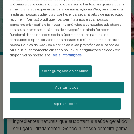
próprias e de terceiros (ou tecnologias semelhantes), as quais ajudam
a melhorar a sua experiência geral de navegação na Web, bem como, a
medir as nossas audiências, conhecer os seus hábitos de navegação,
recolher informação útil que nos permita a nós e aos nossos
parceiros criar perfis e fornecer-lhe anúncios e conteúdos adaptados
aos seus interesses e hábitos de navegação, e ainda fornecer
funcionalidades de redes sociais (permitindo-lhe partilhar os
conteúdos disponibilizados nos nossos sites). Saiba mais sobre a
nossa Política de Cookies e defina as suas preferências clicando aqui
ou a qualquer momento clicando no link "Configurações de cookies"
disponível no nosso site.
Mais informações
Configurações de cookies
Liberte o poder da
Aceitar todos
Natureza
Rejeitar Todos
Com a nutrição de PURINA ONE® DualNature™,
pode libertar o poder da natureza graças aos
ingredientes naturais que suportam a saúde geral do
seu gato, diariamente. Sendo a nossa primeira gama