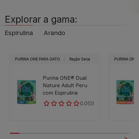
Explorar a gama:
Espirulina
Arando
PURINA ONE PARA GATO
Ração Seca
PURINA ONE 
Purina ONE® Dual
Nature Adult Peru
com Espirulina
0.0
(0)