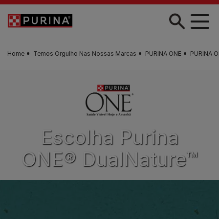
Skip to main content
Home
Temos Orgulho Nas Nossas Marcas
PURINA ONE
PURINA O
Escolha Purina
ONE® DualNature™