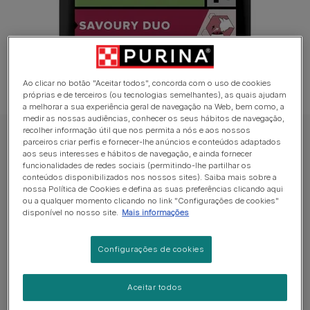
Ao clicar no botão "Aceitar todos", concorda com o uso de cookies
próprias e de terceiros (ou tecnologias semelhantes), as quais ajudam
a melhorar a sua experiência geral de navegação na Web, bem como, a
medir as nossas audiências, conhecer os seus hábitos de navegação,
recolher informação útil que nos permita a nós e aos nossos
PRO PLAN Ração seca para gato
parceiros criar perfis e fornecer-lhe anúncios e conteúdos adaptados
aos seus interesses e hábitos de navegação, e ainda fornecer
PRO PLAN Sterilised Adult 1+ SAVOURY
funcionalidades de redes sociais (permitindo-lhe partilhar os
DUO Rico em Bacalhau com Truta
conteúdos disponibilizados nos nossos sites). Saiba mais sobre a
nossa Política de Cookies e defina as suas preferências clicando aqui
ou a qualquer momento clicando no link "Configurações de cookies"
Sem avaliações​
disponível no nosso site.
Mais informações
Formatos disponíveis:
1.5kg
Configurações de cookies
Alimento completo para gatos adultos esterilizados,
Aceitar todos
rico em bacalhau com truta.