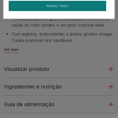
Fórmula com dois sabores específicamente
Rejeitar Todos
desenvolvida para o prazer do seu gato.
Formulado para os gatos esterilizados manterem a
saúde do trato urinário e um peso corporal ideal.
Com arginina, antioxidantes e ácidos gordos ómega-
3 para promover rins saudáveis.
Ver mais
Visualizar produto
Ingredientes e nutrição
Guia de alimentação