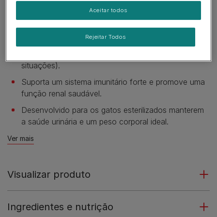
rico em salmão.
Aceitar todos
Enriquecido uma uma combinação específica de
nutrientes para suportar funções cerebrais
Rejeitar Todos
executivas (pensamento lógico, resolução de
problemas, memória e adaptações a novas
situações).
Suporta um sistema imunitário forte e promove uma
função renal saudável.
Desenvolvido para os gatos esterilizados manterem
a saúde urinária e um peso corporal ideal.
Ver mais
Visualizar produto
Ingredientes e nutrição