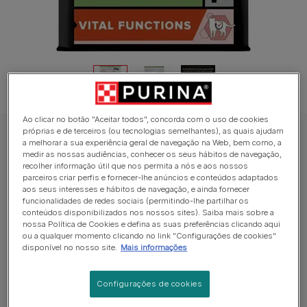
Ao clicar no botão "Aceitar todos", concorda com o uso de cookies
próprias e de terceiros (ou tecnologias semelhantes), as quais ajudam
PRO PLAN Ração seca para gato
a melhorar a sua experiência geral de navegação na Web, bem como, a
medir as nossas audiências, conhecer os seus hábitos de navegação,
PRO PLAN Esterilizado Adulto 1+ VITAL
recolher informação útil que nos permita a nós e aos nossos
FUNCTIONS | FUNÇÕES VITAIS Rico em
parceiros criar perfis e fornecer-lhe anúncios e conteúdos adaptados
aos seus interesses e hábitos de navegação, e ainda fornecer
Salmão
funcionalidades de redes sociais (permitindo-lhe partilhar os
conteúdos disponibilizados nos nossos sites). Saiba mais sobre a
nossa Política de Cookies e defina as suas preferências clicando aqui
Average:
4
(
1
vote)
ou a qualquer momento clicando no link "Configurações de cookies"
disponível no nosso site.
Mais informações
Formatos disponíveis:
400g
3kg
Configurações de cookies
Alimento completo para gatos adultos esterilizados,