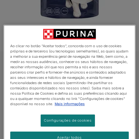
Ao clicar no botão "Aceitar todos", concorda com o uso de cookies
próprias e de terceiros (ou tecnologias semelhantes), as quais ajudam
a melhorar a sua experiência geral de navegação na Web, bem como, a
medir as nossas audiências, conhecer os seus hábitos de navegação,
FELIX Crispies Snack para gato
recolher informação útil que nos permita a nós e aos nossos
Felix Crispies Snacks Aromatizado com
parceiros criar perfis e fornecer-lhe anúncios e conteúdos adaptados
aos seus interesses e hábitos de navegação, e ainda fornecer
Salmão e Truta
funcionalidades de redes sociais (permitindo-lhe partilhar os
conteúdos disponibilizados nos nossos sites). Saiba mais sobre a
nossa Política de Cookies e defina as suas preferências clicando aqui
Average:
4
(
1
vote)
ou a qualquer momento clicando no link "Configurações de cookies"
disponível no nosso site.
Mais informações
Formatos disponíveis:
45g
Configurações de cookies
Alimento complementar para gatos adultos.
Com Proteínas, Vitaminas e Ácidos gordos Ómega 6
Aceitar todos