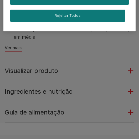
para ajudar o seu gato a viver uma vida saudável e
feliz. Sinta-se bem quando o mima com Felix
Rejeitar Todos
Crispies!
Sem adição de corantes artificiais; 1kcal por snack,
em média.
Ver mais
Visualizar produto
Ingredientes e nutrição
Guia de alimentação