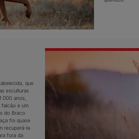
abelecida, que
as esculturas
1 000 anos,
 falcão e um
às do Braco
aça foi quase
m recuperá-la
ra fora da