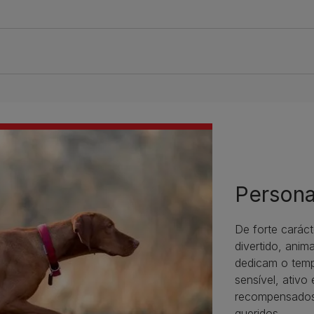
Persona
De forte carác
divertido, anim
dedicam o temp
sensível, ativo
recompensados.
queridos.