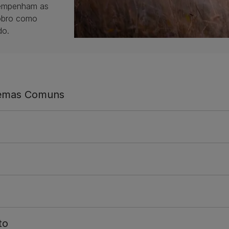
sempenham as
cobro como
do.
lemas Comuns
to