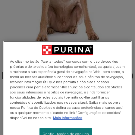
1 de 4
Ao clicar no botão "Aceitar todos", concorda com o uso de cookies
próprias e de terceiros (ou tecnologias semelhantes), as quais ajudam
a melhorar a sua experiência geral de navegação na Web, bem como, a
Braco Húngaro (Pelo Cerdoso)
medir as nossas audiências, conhecer os seus hábitos de navegação,
recolher informação útil que nos permita a nós e aos nossos
O Braco Húngaro de pelo Cerdoso é um cão de porte
parceiros criar perfis e fornecer-lhe anúncios e conteúdos adaptados
aos seus interesses e hábitos de navegação, e ainda fornecer
médio, ativo com uma pelagem dura e cerdosa em tons de
funcionalidades de redes sociais (permitindo-lhe partilhar os
dourado areia até tonalidades mais avermelhadas. Tem um
conteúdos disponibilizados nos nossos sites). Saiba mais sobre a
nossa Política de Cookies e defina as suas preferências clicando aqui
bigode distinto e sobrancelhas peludas, uma aparência
ou a qualquer momento clicando no link "Configurações de cookies"
nobre, graciosa e resistente. Os machos adultos medem
disponível no nosso site.
Mais informações
aproximadamente 58-62cm e as fêmeas adultas 54-58cm.
Pesam entre 20-30kg.
Configurações de cookies