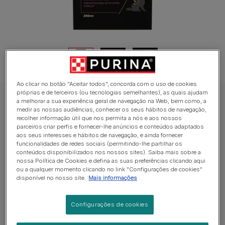
Ao clicar no botão "Aceitar todos", concorda com o uso de cookies
próprias e de terceiros (ou tecnologias semelhantes), as quais ajudam
a melhorar a sua experiência geral de navegação na Web, bem como, a
PRO PLAN® Skin&Coat+ | Pele e Pelo do Cão | Suplemento em Óleo
medir as nossas audiências, conhecer os seus hábitos de navegação,
PRO PLAN® Skin&Coat+ | Pele e Pelo do
recolher informação útil que nos permita a nós e aos nossos
parceiros criar perfis e fornecer-lhe anúncios e conteúdos adaptados
Cão | Suplemento em Óleo
aos seus interesses e hábitos de navegação, e ainda fornecer
funcionalidades de redes sociais (permitindo-lhe partilhar os
conteúdos disponibilizados nos nossos sites). Saiba mais sobre a
Sem avaliações​
nossa Política de Cookies e defina as suas preferências clicando aqui
ou a qualquer momento clicando no link "Configurações de cookies"
disponível no nosso site.
Mais informações
Formatos disponíveis:
250ml
500ml
Promove uma pele saudável: hidratação e firmeza,
Configurações de cookies
Ajuda a ter um pelo do cão brilhante e suave porque