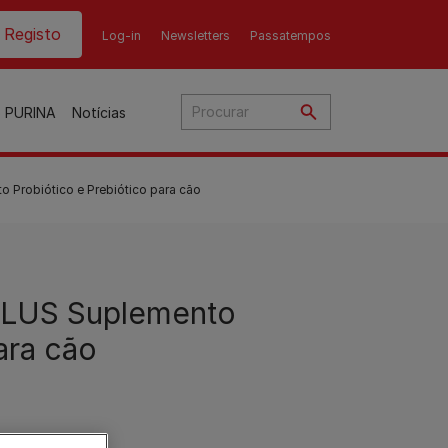
ader top
Registo
Log-in
Newsletters
Passatempos
o PURINA
Notícias
 Probiótico e Prebiótico para cão
o
PLUS Suplemento
ato
nho
ara cão
ães
Gama Purina para gato
Gama Purina para cão