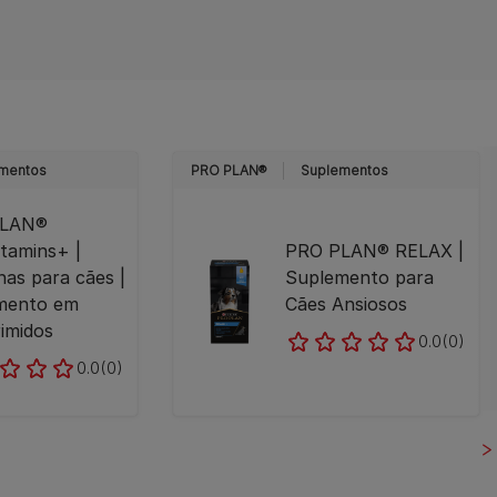
mentos
PRO PLAN®
Suplementos
PLAN®
itamins+ |
PRO PLAN® RELAX |
nas para cães |
Suplemento para
mento em
Cães Ansiosos
imidos
0.0
(0)
0.0
(0)