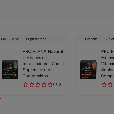
PRO PLAN®
Suplementos
PRO PLAN®
Suple
PRO PLAN® Natural
PRO 
Defences+ |
Multiv
Imunidade dos Cães |
Vitami
Suplemento em
Suple
Comprimidos
Compr
0.0
(0)