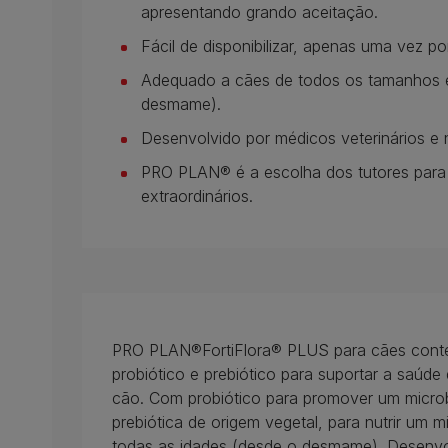
apresentando grando aceitação.
Fácil de disponibilizar, apenas uma vez por
Adequado a cães de todos os tamanhos e
desmame).
Desenvolvido por médicos veterinários e 
PRO PLAN® é a escolha dos tutores para
extraordinários.
PRO PLAN®FortiFlora® PLUS para cães con
probiótico e prebiótico para suportar a saúde
cão. Com probiótico para promover um microbio
prebiótica de origem vegetal, para nutrir um m
todas as idades (desde o desmame). Desenvolv