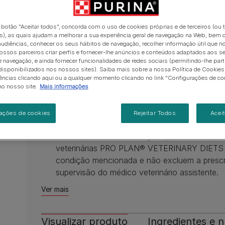
e transparente.
Pro Plan Veterinary Diets
Pro Plan Expert Care
Saúde do gatinho
Ver todos as recomendaçõ
Pro Plan Expert Care
Purina ONE
Brincar com o seu gatinho
A combinação poderosa de um probiótico úni
nutricionais
o botão "Aceitar todos", concorda com o uso de cookies próprias e de terceiros (ou 
As suas perguntas importam
Purina ONE
Ver todas as marcas
manter um microbioma intestinal saudável e a
), as quais ajudam a melhorar a sua experiência geral de navegação na Web, bem 
Ver todas as marcas
udiências, conhecer os seus hábitos de navegação, recolher informação útil que n
Contém a mesma estirpe probiótica de Fortiflo
ossos parceiros criar perfis e fornecer-lhe anúncios e conteúdos adaptados aos s
ajudar a suportar a saúde intestinal e promove
e navegação, e ainda fornecer funcionalidades de redes sociais (permitindo-lhe part
isponibilizados nos nossos sites). Saiba mais sobre a nossa Política de Cookies 
Contém psílio, uma fibra prebiótica de origem 
ências clicando aqui ou a qualquer momento clicando no link "Configurações de co
no nosso site.
Mais informações
benéficas no intestino.
Excelete sabor: Pode ser facilmente polvilha
ações de cookies
Rejeitar Todos
Acei
grando aceitação.
Deverá ter em consideração que todas as ind
veterinárias PRO PLAN® VETERINARY DIETS sã
condição mencionada e não excluem a pres
supervisão do médico veterinário assistente.
Ver mais
Visualizar produto
Ingredientes e n