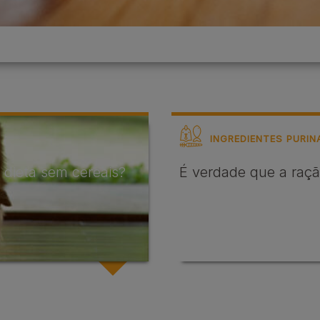
INGREDIENTES PURIN
 dieta sem cereais?
É verdade que a raçã