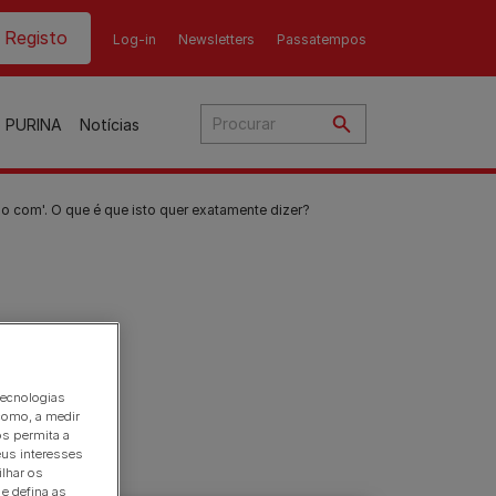
ader top
Registo
Log-in
Newsletters
Passatempos
o PURINA
Notícias
o com'. O que é que isto quer exatamente dizer?
ina
o
ato
nho
ães
tecnologias
como, a medir
os permita a
eus interesses
Gama Purina para gato
Gama Purina para cão
ilhar os
e defina as