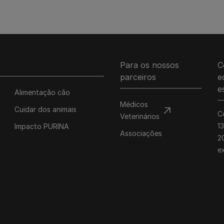
Para os nossos
C
parceiros
e
e
Alimentação cão
Médicos
Cuidar dos animais
C
Veterinários
1
Impacto PURINA
Associações
20
e