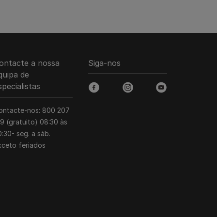
ontacte a nossa
Siga-nos
quipa de
specialistas
facebook
instagram
youtube
ontacte-nos: 800 207
39 (gratuito) 08:30 às
:30- seg. a sáb.
xceto feriados