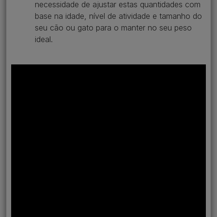
necessidade de ajustar estas quantidades com
base na idade, nível de atividade e tamanho do
seu cão ou gato para o manter no seu peso
ideal.