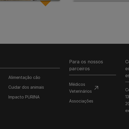
Para os nossos
C
parceiros
e
e
Alimentação cão
Médicos
Cuidar dos animais
C
Veterinários
1
Impacto PURINA
Associações
20
e