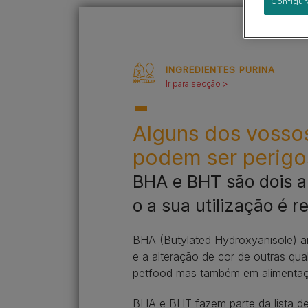
Guias de raças
Comportamento e treino de
Configur
PURINA Pet School
Pequeno
cachorros
Grupos de raças
Grande
Saúde do cachorro
INGREDIENTES PURINA
Ir para secção >
Alguns dos vosso
podem ser perigo
BHA e BHT são dois a
o a sua utilização é 
BHA (Butylated Hydroxyanisole) an
e a alteração de cor de outras qu
petfood mas também em alimentaç
BHA e BHT fazem parte da lista de 