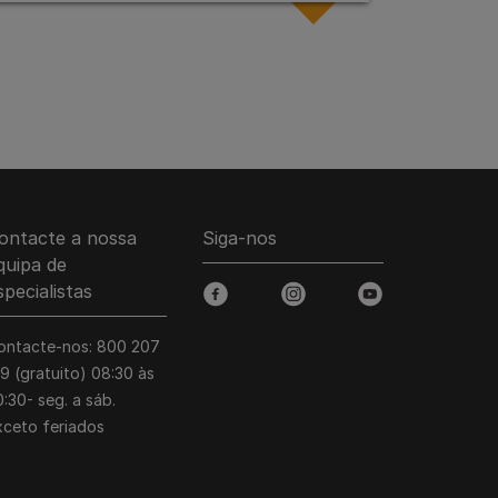
ontacte a nossa
Siga-nos
quipa de
specialistas
facebook
instagram
youtube
ontacte-nos: 800 207
39 (gratuito) 08:30 às
:30- seg. a sáb.
xceto feriados