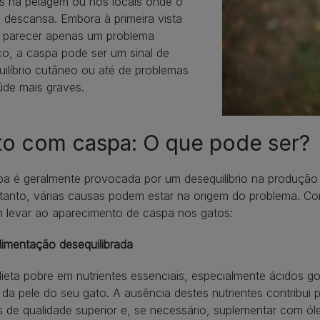
eis na pelagem ou nos locais onde o
 descansa. Embora à primeira vista
 parecer apenas um problema
co, a caspa pode ser um sinal de
uilíbrio cutâneo ou até de problemas
úde mais graves.
to com caspa: O que pode ser?
a é geralmente provocada por um desequilíbrio na produção 
tanto, várias causas podem estar na origem do problema. Con
 levar ao aparecimento de caspa nos gatos:
limentação desequilibrada
ieta pobre em nutrientes essenciais, especialmente ácidos 
da pele do seu gato. A ausência destes nutrientes contribui
 de qualidade superior e, se necessário, suplementar com ó