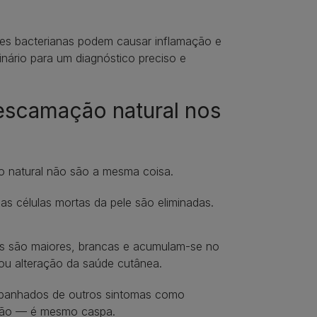
ões bacterianas podem causar inflamação e
nário para um diagnóstico preciso e
descamação natural nos
o natural não são a mesma coisa.
as células mortas da pele são eliminadas.
las são maiores, brancas e acumulam-se no
 ou alteração da saúde cutânea.
mpanhados de outros sintomas como
ção — é mesmo caspa.