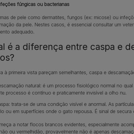
nfeções fúngicas ou bacterianas
emas de pele como dermatites, fungos (ex: micose) ou infeç
ação da pele. Nestes casos, é essencial consultar um veteri
mento adequado.
l é a diferença entre caspa e 
tos?
a à primeira vista pareçam semelhantes, caspa e descamaçã
scamação natural: é um processo fisiológico normal no qual 
te processo é contínuo e praticamente invisível a olho nu.
spa: trata-se de uma condição visível e anormal. As partícu
lo ou em superfícies onde o gato repousa. É sinal de secura
meça a notar flocos brancos evidentes, especialmente aco
hão ou vermelhidão, provavelmente não é apenas descama