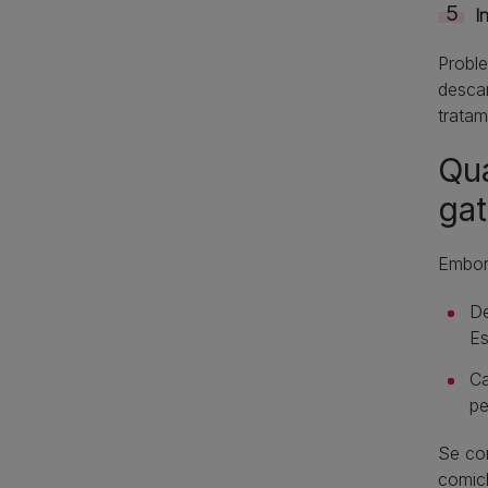
I
Probl
descam
trata
Qua
ga
Embor
De
Es
Ca
pe
Se co
comic