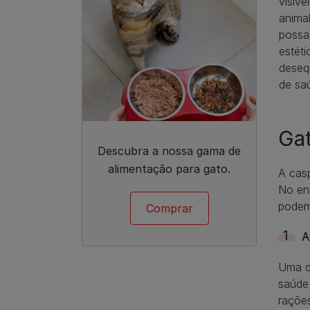
visív
animal
possa
estéti
deseq
de sa
Ga
Descubra a nossa gama de
alimentação para gato.
A casp
No en
podem
Comprar
A
Uma d
saúde 
rações