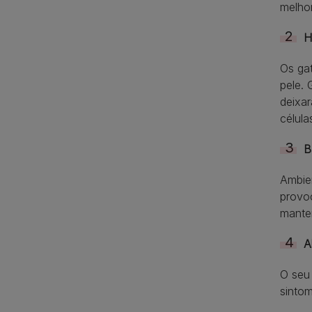
melhor
H
Os gat
pele. 
deixa
célula
B
Ambie
provoc
manter
A
O seu 
sinto