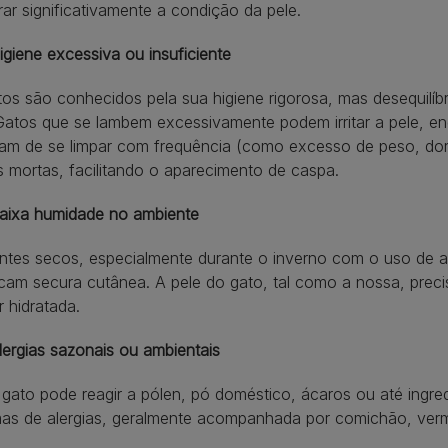
ar significativamente a condição da pele.
igiene excessiva ou insuficiente
os são conhecidos pela sua higiene rigorosa, mas desequilíb
Gatos que se lambem excessivamente podem irritar a pele, e
ram de se limpar com frequência (como excesso de peso, do
s mortas, facilitando o aparecimento de caspa.
aixa humidade no ambiente
ntes secos, especialmente durante o inverno com o uso de 
am secura cutânea. A pele do gato, tal como a nossa, preci
 hidratada.
lergias sazonais ou ambientais
gato pode reagir a pólen, pó doméstico, ácaros ou até ingr
mas de alergias, geralmente acompanhada por comichão, verm