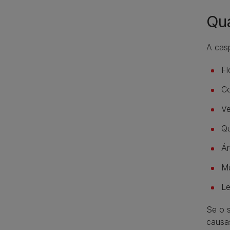
Qua
A casp
Fl
Co
Ve
Qu
Ár
Mu
Le
Se o s
causas