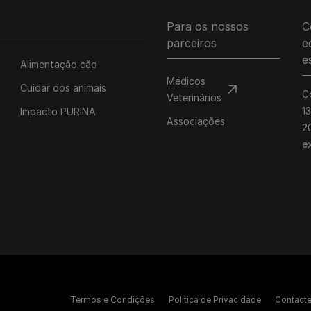
e transparente.
Pro Plan Veterinary Diets
Pro Plan Expert Care
Saúde do gatinho
Ver todos as recomendaçõ
Pro Plan Expert Care
Purina ONE
Brincar com o seu gatinho
Para os nossos
C
nutricionais
As suas perguntas importam
Purina ONE
Ver todas as marcas
parceiros
e
e
Ver todas as marcas
Alimentação cão
Médicos
Cuidar dos animais
C
Veterinários
1
Impacto PURINA
Associações
20
e
Termos e Condições
Política de Privacidade
Contact