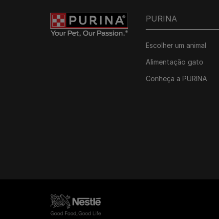
Guias de raças
Comportamento e treino de
PURINA Pet School
Pequeno
cachorros
Grupos de raças
Grande
PURINA
Saúde do cachorro
Escolher um animal
Alimentação gato
Conheça a PURINA