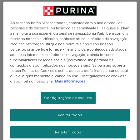
Ao clicar no botão "Aceitar todos", concorda com o uso de cookies
próprias e de terceiros (ou tecnologias semelhantes), as quais ajudam
a melhorar a sua experiência geral de navegação na Web, bem como, a
medir as nossas audiências, conhecer os seus hábitos de navegação,
recolher informação útil que nos permita a nós e aos nossos
parceiros criar perfis e fornecer-lhe anúncios e conteúdos adaptados
aos seus interesses e hábitos de navegação, e ainda fornecer
funcionalidades de redes sociais (permitindo-lhe partilhar os
conteúdos disponibilizados nos nossos sites). Saiba mais sobre a
nossa Política de Cookies e defina as suas preferências clicando aqui
ou a qualquer momento clicando no link "Configurações de cookies"
disponível no nosso site.
Mais informações
Configurações de cookies
Aceitar todos
Rejeitar Todos