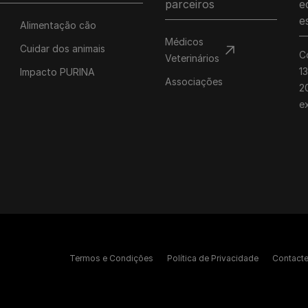
parceiros
e
e
Alimentação cão
Médicos
Cuidar dos animais
C
Veterinários
1
Impacto PURINA
Associações
20
e
Termos e Condições
Política de Privacidade
Contact