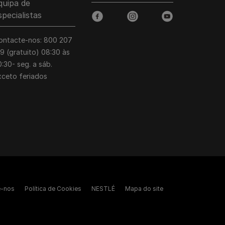
quipa de
specialistas
facebook
instagram
youtube
ontacte-nos: 800 207
39 (gratuito) 08:30 às
:30- seg. a sáb.
xceto feriados
e-nos
Política de Cookies
NESTLÉ
Mapa do site