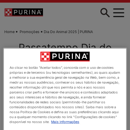
Skip to main content
Home
Promoções
Dia Do Animal 2025 | PURINA
Passatempo Dia do
Animal
Ao clicar no botão "Aceitar todos", concorda com o uso de cookies
próprias e de terceiros (ou tecnologias semelhantes), as quais ajudam
a melhorar a sua experiência geral de navegação na Web, bem como, a
medir as nossas audiências, conhecer os seus hábitos de navegação,
recolher informação útil que nos permita a nós e aos nossos
parceiros criar perfis e fornecer-lhe anúncios e conteúdos adaptados
aos seus interesses e hábitos de navegação, e ainda fornecer
funcionalidades de redes sociais (permitindo-lhe partilhar os
conteúdos disponibilizados nos nossos sites). Saiba mais sobre a
nossa Política de Cookies e defina as suas preferências clicando aqui
ou a qualquer momento clicando no link "Configurações de cookies"
disponível no nosso site.
Mais informações