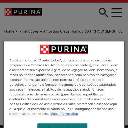
Skip to main content
Home
Promoções
Amostras Grátis Húmido CAT CHOW SENSITIVE
Ao clicar no botão "Aceitar todos", concorda com o uso de cookies
próprias e de terceiros (ou tecnologias semelhantes), as quais ajudam
a melhorar a sua experiência geral de navegação na Web, bem como, a
medir as nossas audiências, conhecer os seus hábitos de navegação,
recolher informação útil que nos permita a nós e aos nossos
parceiros criar perfis e fornecer-lhe anúncios e conteúdos adaptados
aos seus interesses e hábitos de navegação, e ainda fornecer
funcionalidades de redes sociais (permitindo-lhe partilhar os
conteúdos disponibilizados nos nossos sites). Saiba mais sobre a
nossa Política de Cookies e defina as suas preferências clicando aqui
ou a qualquer momento clicando no link "Configurações de cookies"
disponível no nosso site.
Mais informações