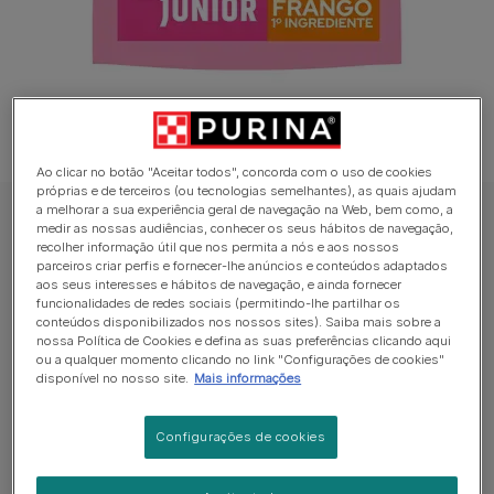
Ao clicar no botão "Aceitar todos", concorda com o uso de cookies
próprias e de terceiros (ou tecnologias semelhantes), as quais ajudam
a melhorar a sua experiência geral de navegação na Web, bem como, a
PURINA ONE Ração Seca para Gato
medir as nossas audiências, conhecer os seus hábitos de navegação,
recolher informação útil que nos permita a nós e aos nossos
Purina One Kitten - Gatinhos 1-12 meses -
parceiros criar perfis e fornecer-lhe anúncios e conteúdos adaptados
Rico em Frango com Cereais Integrais
aos seus interesses e hábitos de navegação, e ainda fornecer
funcionalidades de redes sociais (permitindo-lhe partilhar os
conteúdos disponibilizados nos nossos sites). Saiba mais sobre a
Average:
4
(
1
vote)
nossa Política de Cookies e defina as suas preferências clicando aqui
ou a qualquer momento clicando no link "Configurações de cookies"
disponível no nosso site.
Mais informações
Formatos disponíveis:
800g
1,5kg
3kg
Configurações de cookies
Desenvolvimento Saudável das funções vitais
suportado pelo perfil nutricional adaptado à fase de