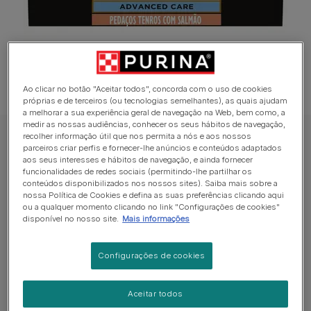
Ao clicar no botão "Aceitar todos", concorda com o uso de cookies
próprias e de terceiros (ou tecnologias semelhantes), as quais ajudam
a melhorar a sua experiência geral de navegação na Web, bem como, a
medir as nossas audiências, conhecer os seus hábitos de navegação,
recolher informação útil que nos permita a nós e aos nossos
PRO PLAN VETERINARY DIETS Dieta Clínica Húmida para Gato
parceiros criar perfis e fornecer-lhe anúncios e conteúdos adaptados
PRO PLAN VETERINARY DIETS Feline NF
aos seus interesses e hábitos de navegação, e ainda fornecer
funcionalidades de redes sociais (permitindo-lhe partilhar os
Renal Function ADVANCED CARE Saquetas
conteúdos disponibilizados nos nossos sites). Saiba mais sobre a
nossa Política de Cookies e defina as suas preferências clicando aqui
com Salmão
ou a qualquer momento clicando no link "Configurações de cookies"
disponível no nosso site.
Mais informações
Sem avaliações​
Configurações de cookies
Formatos disponíveis:
10x85g
Aceitar todos
Alimento dietético completo húmido para gatos