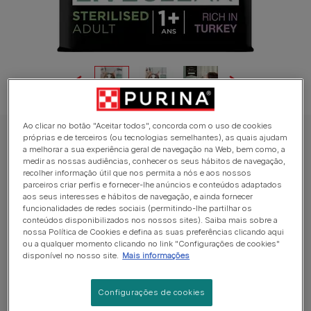
Ao clicar no botão "Aceitar todos", concorda com o uso de cookies
próprias e de terceiros (ou tecnologias semelhantes), as quais ajudam
PRO PLAN Ração seca para gato
a melhorar a sua experiência geral de navegação na Web, bem como, a
PRO PLAN LIVECLEAR Sterilised Adulto 1+
medir as nossas audiências, conhecer os seus hábitos de navegação,
recolher informação útil que nos permita a nós e aos nossos
Rico em Peru
parceiros criar perfis e fornecer-lhe anúncios e conteúdos adaptados
aos seus interesses e hábitos de navegação, e ainda fornecer
funcionalidades de redes sociais (permitindo-lhe partilhar os
Average:
4
(
2
votes)
conteúdos disponibilizados nos nossos sites). Saiba mais sobre a
nossa Política de Cookies e defina as suas preferências clicando aqui
ou a qualquer momento clicando no link "Configurações de cookies"
Formatos disponíveis:
1,4kg
2,8kg
7kg
disponível no nosso site.
Mais informações
Alimento completo para gatos adultos esterilizados
Configurações de cookies
com mais de 1 ano, rico em peru.