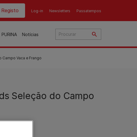
ader top
Registo
Log-in
Newsletters
Passatempos
o PURINA
Notícias
do Campo Vaca e Frango
o
eds Seleção do Campo
ato
nho
ães
Gama Purina para gato
Gama Purina para cão