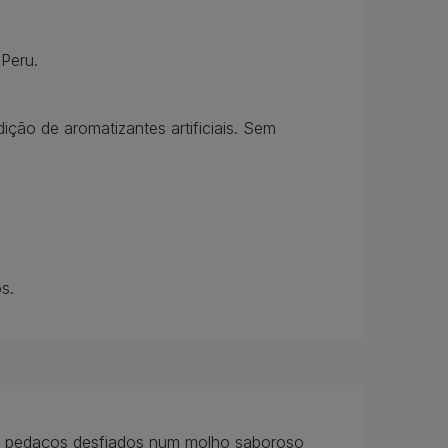
Peru.
ição de aromatizantes artificiais. Sem
s.
eis pedaços desfiados num molho saboroso