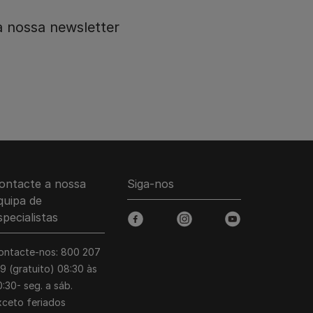
 nossa newsletter
ontacte a nossa
Siga-nos
quipa de
specialistas
facebook
instagram
youtube
ontacte-nos: 800 207
39 (gratuito) 08:30 às
:30- seg. a sáb.
xceto feriados