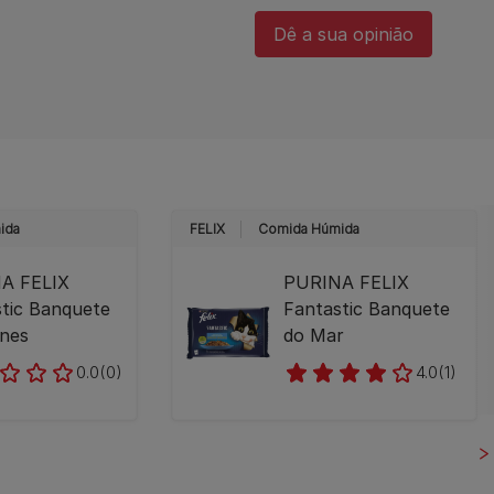
Dê a sua opinião​
ida
FELIX
Comida Húmida
A FELIX
PURINA FELIX
tic Banquete
Fantastic Banquete
rnes
do Mar
0.0
(0)
4.0
(1)