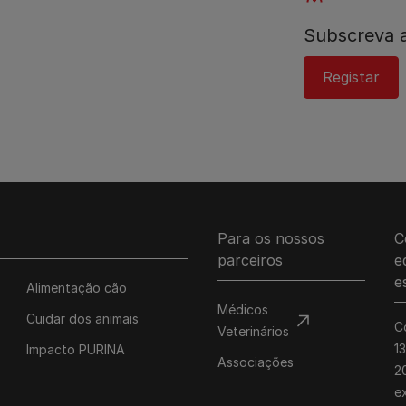
Subscreva a
Registar
Para os nossos
C
parceiros
e
e
Alimentação cão
Médicos
Cuidar dos animais
C
Veterinários
1
Impacto PURINA
Associações
20
e