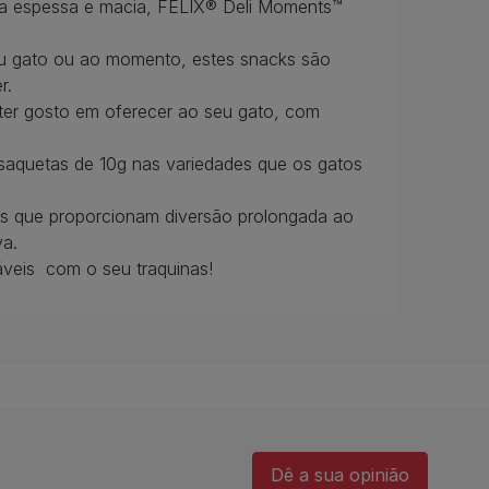
tura espessa e macia, FELIX® Deli Moments™
eu gato ou ao momento, estes snacks são
r.
á ter gosto em oferecer ao seu gato, com
saquetas de 10g nas variedades que os gatos
 que proporcionam diversão prolongada ao
va.
eis ​ com o seu traquinas!
Dê a sua opinião​