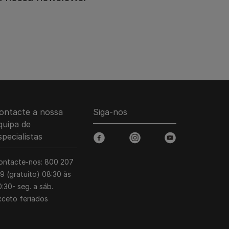
ontacte a nossa
Siga-nos
quipa de
specialistas
facebook
instagram
youtube
ontacte-nos: 800 207
39 (gratuito) 08:30 às
:30- seg. a sáb.
xceto feriados