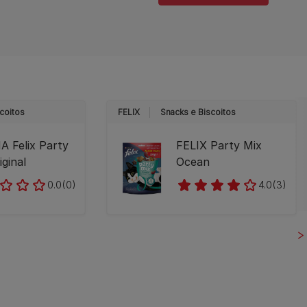
coitos
FELIX
Snacks e Biscoitos
 Felix Party
FELIX Party Mix
iginal
Ocean
0.0
(0)
4.0
(3)