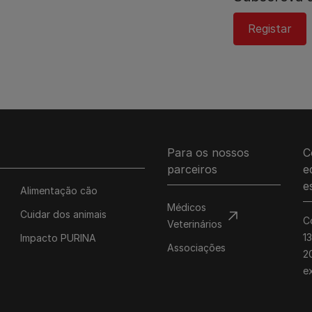
Registar
Para os nossos
C
parceiros
e
e
Alimentação cão
Médicos
Cuidar dos animais
C
Veterinários
1
Impacto PURINA
Associações
20
e