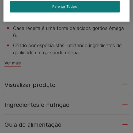
gato.
Rejeitar Todos
Com vitaminas D e E adicionadas, bem como
minerais essenciais para a sua saúde.
Cada receita é uma fonte de ácidos gordos ómega
6.
Criado por especialistas, utilizando ingredientes de
qualidade em que pode confiar.
Ver mais
Visualizar produto
Ingredientes e nutrição
Guia de alimentação