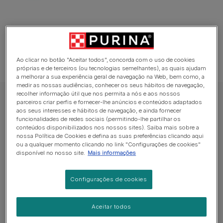
Ao clicar no botão "Aceitar todos", concorda com o uso de cookies
próprias e de terceiros (ou tecnologias semelhantes), as quais ajudam
a melhorar a sua experiência geral de navegação na Web, bem como, a
medir as nossas audiências, conhecer os seus hábitos de navegação,
recolher informação útil que nos permita a nós e aos nossos
FELIX Sensations Alimentação Húmida para Gato
parceiros criar perfis e fornecer-lhe anúncios e conteúdos adaptados
aos seus interesses e hábitos de navegação, e ainda fornecer
PURINA FELIX Sensations Seleção do
funcionalidades de redes sociais (permitindo-lhe partilhar os
Campo
conteúdos disponibilizados nos nossos sites). Saiba mais sobre a
nossa Política de Cookies e defina as suas preferências clicando aqui
ou a qualquer momento clicando no link "Configurações de cookies"
Sem avaliações​
disponível no nosso site.
Mais informações
Formatos disponíveis:
4x85g
12x85g
Configurações de cookies
As nossas receitas completas e equilibradas
Aceitar todos
satisfazem 100% das necessidades diárias do seu