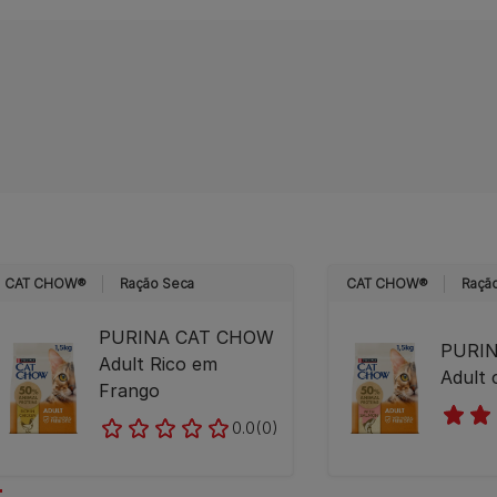
CAT CHOW®
Ração Seca
CAT CHOW®
Raçã
PURINA CAT CHOW
PURI
Adult Rico em
Adult
Frango
0.0
(0)