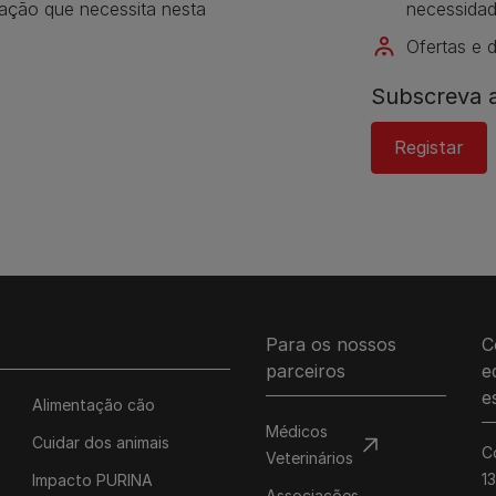
mação que necessita nesta
necessidad
Ofertas e 
Subscreva a
Registar
Para os nossos
C
parceiros
e
e
Alimentação cão
Médicos
Cuidar dos animais
C
Veterinários
1
Impacto PURINA
Associações