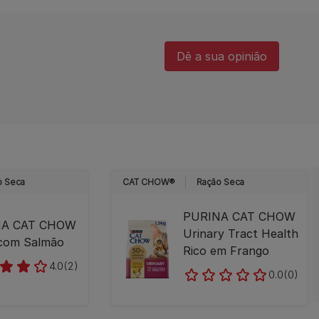
Dê a sua opinião​
o Seca
CAT CHOW®
Ração Seca
PURINA CAT CHOW
NA CAT CHOW
Urinary Tract Health
 com Salmão
Rico em Frango
4.0
(2)
0.0
(0)