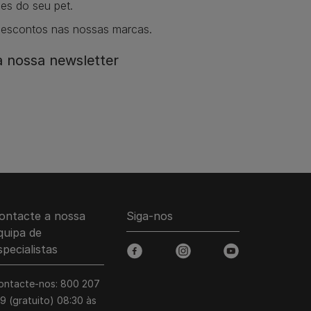
es do seu pet.
descontos nas nossas marcas.
 nossa newsletter
ontacte a nossa
Siga-nos
quipa de
specialistas
facebook
instagram
youtube
ontacte-nos: 800 207
39 (gratuito) 08:30 às