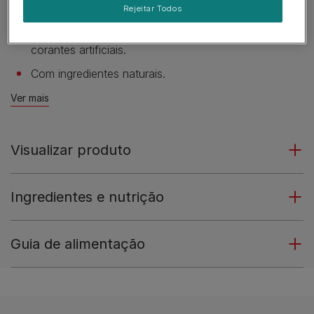
verde.
Rejeitar Todos
Sem adição de aromatizantes, conservantes ou
corantes artificiais.
Com ingredientes naturais.
Ver mais
Visualizar produto
Ingredientes e nutrição
Guia de alimentação