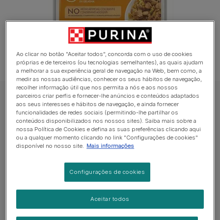
Ao clicar no botão "Aceitar todos", concorda com o uso de cookies
próprias e de terceiros (ou tecnologias semelhantes), as quais ajudam
a melhorar a sua experiência geral de navegação na Web, bem como, a
medir as nossas audiências, conhecer os seus hábitos de navegação,
recolher informação útil que nos permita a nós e aos nossos
parceiros criar perfis e fornecer-lhe anúncios e conteúdos adaptados
CAT CHOW Comida Húmida para Gato
aos seus interesses e hábitos de navegação, e ainda fornecer
funcionalidades de redes sociais (permitindo-lhe partilhar os
PURINA CAT CHOW Adult Com Salmão em
conteúdos disponibilizados nos nossos sites). Saiba mais sobre a
Gelatina
nossa Política de Cookies e defina as suas preferências clicando aqui
ou a qualquer momento clicando no link "Configurações de cookies"
disponível no nosso site.
Mais informações
Sem avaliações​
Configurações de cookies
Formatos disponíveis:
85g
Alimento húmido completo para gatos adultos.
Aceitar todos
Tenros pedaços em gelatina com salmão e feijão