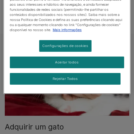
para si e para o seu estilo de vida.
aos seus interesses e hábitos de navegação, e ainda fornecer
funcionalidades de redes sociais (permitindo-lhe partilhar os
conteúdos disponibilizados nos nossos sites). Saiba mais sobre a
Ver todos os artigos
nossa Política de Cookies e defina as suas preferências clicando aqui
ou a qualquer momento clicando no link "Configurações de cookies"
disponível no nosso site.
Mais informações
Configurações de cookies
Aceitar todos
Rejeitar Todos
Adquirir um gato​