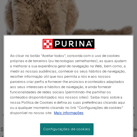
Ao clicar no botão "Aceitar todos", concorda com o uso de cookies
próprias e de terceiros (ou tecnologias semelhantes), as quais ajudam
1 de 3
a melhorar a sua experiência geral de navegação na Web, bem como, a
medir as nossas audiências, conhecer os seus hábitos de navegação,
Principais características da
recolher informação útil que nos permita a nós e aos nossos
parceiros criar perfis e fornecer-lhe anúncios e conteúdos adaptados
raça de gatos Selkirk Rex
aos seus interesses e hábitos de navegação, e ainda fornecer
funcionalidades de redes sociais (permitindo-lhe partilhar os
conteúdos disponibilizados nos nossos sites). Saiba mais sobre a
É um gato de porte médio a grande e com uma estrutura
nossa Política de Cookies e defina as suas preferências clicando aqui
óssea pesada, que lhe dá um peso surpreendente para um
ou a qualquer momento clicando no link "Configurações de cookies"
disponível no nosso site.
Mais informações
gato e transmite uma ideia de poder. Tem uma constituição
robusta, focinho curto e uma cabeça redonda. Os gatos
Selkirk Rex podem ter o pelo longo ou curto. Os três tipos de
Configurações de cookies
pelagem – exterior, intermédia e subpelo – são encontradas