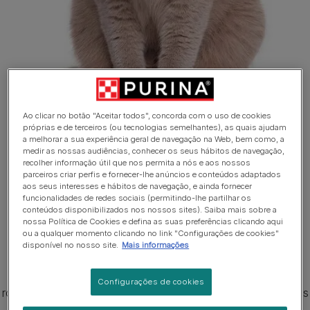
Ao clicar no botão "Aceitar todos", concorda com o uso de cookies
próprias e de terceiros (ou tecnologias semelhantes), as quais ajudam
a melhorar a sua experiência geral de navegação na Web, bem como, a
1 de 3
medir as nossas audiências, conhecer os seus hábitos de navegação,
recolher informação útil que nos permita a nós e aos nossos
Principais características da
parceiros criar perfis e fornecer-lhe anúncios e conteúdos adaptados
aos seus interesses e hábitos de navegação, e ainda fornecer
raça de gatos Scottish Fold
funcionalidades de redes sociais (permitindo-lhe partilhar os
conteúdos disponibilizados nos nossos sites). Saiba mais sobre a
nossa Política de Cookies e defina as suas preferências clicando aqui
A característica mais notável de um Scottish Fold são as
ou a qualquer momento clicando no link "Configurações de cookies"
suas orelhas, pequenas e dobradas de forma a cobrir a
disponível no nosso site.
Mais informações
abertura do ouvido. As pontas das orelhas são
arredondadas. O Scottish Fold tem um porte médio, é
Configurações de cookies
robusto e compacto. A cabeça é arredondada, com bigodes
bem definidos, sobre um pescoço curto. Os olhos são