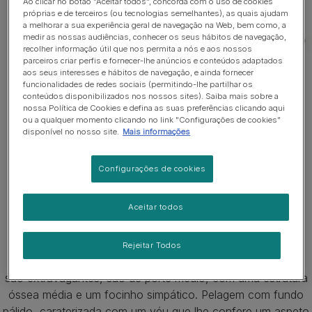
Ao clicar no botão "Aceitar todos", concorda com o uso de cookies
próprias e de terceiros (ou tecnologias semelhantes), as quais ajudam
a melhorar a sua experiência geral de navegação na Web, bem como, a
medir as nossas audiências, conhecer os seus hábitos de navegação,
recolher informação útil que nos permita a nós e aos nossos
parceiros criar perfis e fornecer-lhe anúncios e conteúdos adaptados
aos seus interesses e hábitos de navegação, e ainda fornecer
funcionalidades de redes sociais (permitindo-lhe partilhar os
conteúdos disponibilizados nos nossos sites). Saiba mais sobre a
nossa Política de Cookies e defina as suas preferências clicando aqui
ou a qualquer momento clicando no link "Configurações de cookies"
disponível no nosso site.
Mais informações
1 de 1
Principais características da
Configurações de cookies
raça de gatos Mist Australiano
Aceitar todos
Os Mist Australianos são gatos com um pelo curto/médio,
uma cabeça redonda e olhos grandes e expressivos
Rejeitar Todos
esverdeados. As características dos Mist Australianos não
são extravagantes, são de porte médio, com uma estrutura
óssea média e um focinho simpático. Pelagem com fundo
pálido, caraterizada com um véu que lhe confere um aspeto