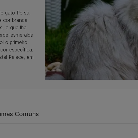
de gato Persa.
e cor branca
, o que lhe
verde-esmeralda
oi o primeiro
cor específica.
stal Palace, em
lemas Comuns