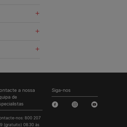
ontacte a nossa
Siga-nos
quipa de
specialistas
facebook
instagram
youtube
ontacte-nos: 800 207
39 (gratuito) 08:30 às