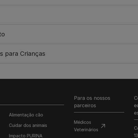
to
s para Crianças
Para os nossos
C
parceiros
e
e
Alimentação cão
Médicos
Cuidar dos animais
C
Veterinários
1
Impacto PURINA