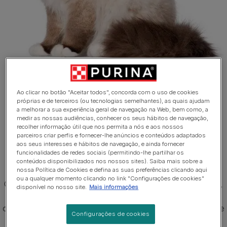
Ao clicar no botão "Aceitar todos", concorda com o uso de cookies
próprias e de terceiros (ou tecnologias semelhantes), as quais ajudam
1 de 3
a melhorar a sua experiência geral de navegação na Web, bem como, a
medir as nossas audiências, conhecer os seus hábitos de navegação,
Principais características da
recolher informação útil que nos permita a nós e aos nossos
parceiros criar perfis e fornecer-lhe anúncios e conteúdos adaptados
raça de gatos Sagrado da
aos seus interesses e hábitos de navegação, e ainda fornecer
funcionalidades de redes sociais (permitindo-lhe partilhar os
Birmânia
conteúdos disponibilizados nos nossos sites). Saiba mais sobre a
nossa Política de Cookies e defina as suas preferências clicando aqui
ou a qualquer momento clicando no link "Configurações de cookies"
O Sagrado da Birmânia é um gato com um pelo semilongo,
disponível no nosso site.
Mais informações
uma coloração mais escura nas pontas, focinho, pernas,
orelhas e cauda, e uma cor base pálida. É um gato de porte
Configurações de cookies
grande, corpulento e com as pernas curtas. O Sagrado da