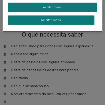
Aceitar todos
Rejeitar Todos
O que necessita saber
Cão adequando para donos com alguma experiência
Necessário algum treino
Gosta de passeios com alguma atividade
Gosta de dar passeios de uma hora por dia
Cão médio
Cão que se baba pouco
Requer tratamento do pelo uma vez por semana
-