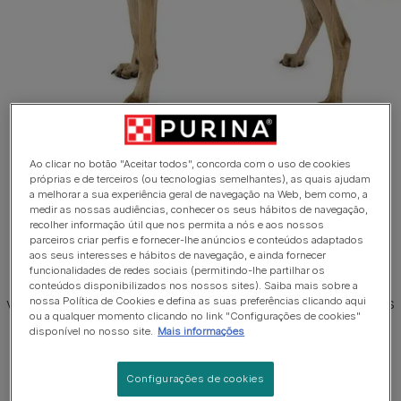
Ao clicar no botão "Aceitar todos", concorda com o uso de cookies
próprias e de terceiros (ou tecnologias semelhantes), as quais ajudam
1 de 4
a melhorar a sua experiência geral de navegação na Web, bem como, a
medir as nossas audiências, conhecer os seus hábitos de navegação,
Sloughi (Galgo Marroquino)
recolher informação útil que nos permita a nós e aos nossos
parceiros criar perfis e fornecer-lhe anúncios e conteúdos adaptados
aos seus interesses e hábitos de navegação, e ainda fornecer
O Sloughi é um sabujo de porte médio/grande com uma
funcionalidades de redes sociais (permitindo-lhe partilhar os
pelagem curta e uma estatura nobre e digna. É elegante e
conteúdos disponibilizados nos nossos sites). Saiba mais sobre a
nossa Política de Cookies e defina as suas preferências clicando aqui
veloz, mas forte e musculoso. A pelagem pode ter diversas
ou a qualquer momento clicando no link "Configurações de cookies"
cores (consulte o estalão da raça). Os machos adultos
disponível no nosso site.
Mais informações
medem 66-72cm e as fêmeas adultas 61-68cm. O peso
oscila entre os 20 e 27kg.
Configurações de cookies