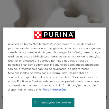
Ao clicar no botão "Aceitar todos", concorda com o uso de cookies
próprias e de terceiros (ou tecnologias semelhantes), as quais ajudam
1 de 3
a melhorar a sua experiência geral de navegação na Web, bem como, a
medir as nossas audiências, conhecer os seus hábitos de navegação,
Cão de Pastor Polaco das
recolher informação útil que nos permita a nós e aos nossos
parceiros criar perfis e fornecer-lhe anúncios e conteúdos adaptados
Planícies
aos seus interesses e hábitos de navegação, e ainda fornecer
funcionalidades de redes sociais (permitindo-lhe partilhar os
conteúdos disponibilizados nos nossos sites). Saiba mais sobre a
Um cão de porte médio, ligeiramente retangular, com uma
nossa Política de Cookies e defina as suas preferências clicando aqui
pelagem desgrenhada, o Pastor Polaco das Planícies é
ou a qualquer momento clicando no link "Configurações de cookies"
disponível no nosso site.
Mais informações
compacto, forte e musculoso. A pelagem é espessa,
bastante comprida e áspera com um subpelo macio. O pelo
cai sobre os olhos e abrange qualquer tipo de cor. Os
Configurações de cookies
machos adultos medem entre 45-50cm e as fêmeas 42-