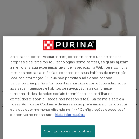
Ao clicar no botão "Aceitar todos", concorda com o uso de cookies
próprias e de terceiros (ou tecnologias semelhantes), as quais ajudam
1 de 4
a melhorar a sua experiência geral de navegação na Web, bem como, a
medir as nossas audiências, conhecer os seus hábitos de navegação,
Cão Papillon
recolher informação útil que nos permita a nós e aos nossos
parceiros criar perfis e fornecer-lhe anúncios e conteúdos adaptados
aos seus interesses e hábitos de navegação, e ainda fornecer
Um cão glamoroso e com um aspeto delicado, orelhas com
funcionalidades de redes sociais (permitindo-lhe partilhar os
um formato de borboleta ou traça, o cão Papillon tem uma
conteúdos disponibilizados nos nossos sites). Saiba mais sobre a
nossa Política de Cookies e defina as suas preferências clicando aqui
pelagem comprida e acetinada, essencialmente branca com
ou a qualquer momento clicando no link "Configurações de cookies"
manchas coloridas (consulte o estalão da raça para obter
disponível no nosso site.
Mais informações
mais detalhes). A pelagem tricolor é branca e preta com
manchas específicas castanhas. Os cães adultos medem
Configurações de cookies
20-28cm e pesam 3-5kg.