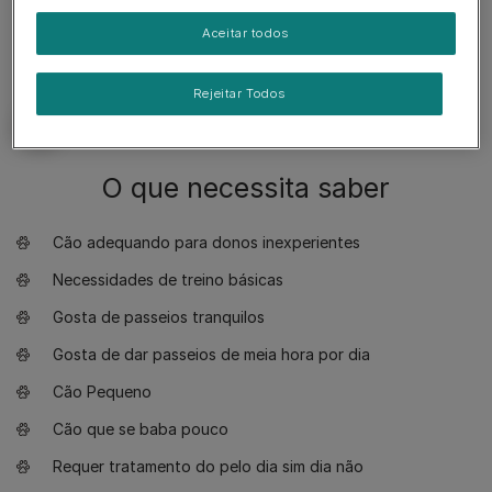
Aceitar todos
Rejeitar Todos
O que necessita saber
Cão adequando para donos inexperientes
Necessidades de treino básicas
Gosta de passeios tranquilos
Gosta de dar passeios de meia hora por dia
Cão Pequeno
Cão que se baba pouco
Requer tratamento do pelo dia sim dia não