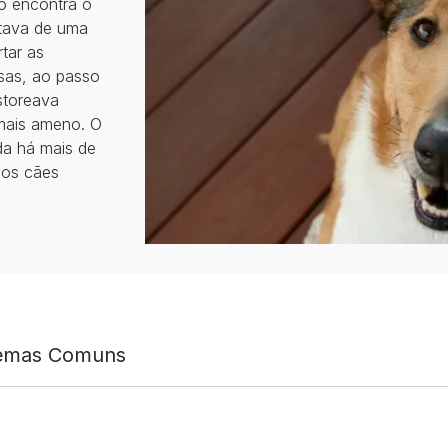
o encontra o
itava de uma
tar as
esas, ao passo
storeava
 mais ameno. O
da há mais de
dos cães
lemas Comuns