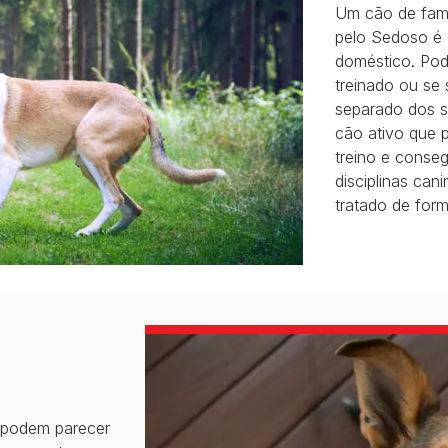
Um cão de famí
pelo Sedoso é 
doméstico. Pode
treinado ou se 
separado dos s
cão ativo que p
treino e conseg
disciplinas can
tratado de form
 podem parecer