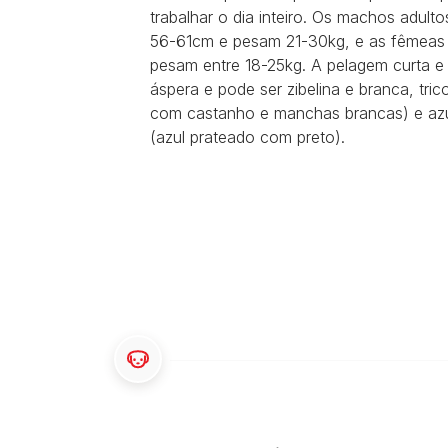
Guias de raças
Comportamento e treino de
PURINA Pet School
Pequeno
trabalhar o dia inteiro. Os machos adul
cachorros
Grupos de raças
Grande
56-61cm e pesam 21-30kg, e as fêmeas
Saúde do cachorro
pesam entre 18-25kg. A pelagem curta e 
áspera e pode ser zibelina e branca, trico
com castanho e manchas brancas) e azu
(azul prateado com preto).