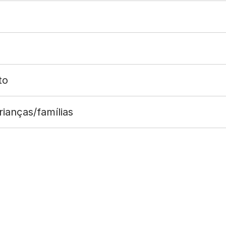
to
ianças/famílias