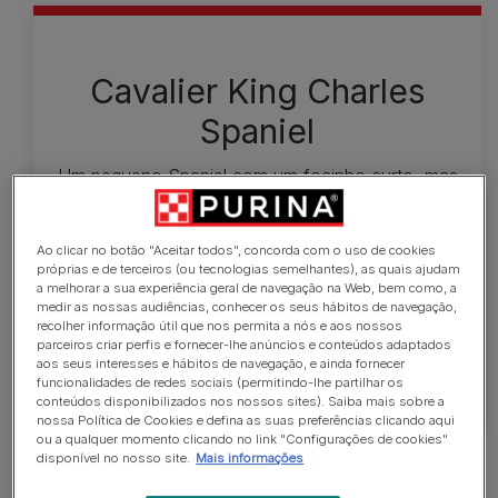
Cavalier King Charles
Spaniel
Um pequeno Spaniel com um focinho curto, mas
definido, olhos castanhos grandes e pelo
acetinado. O Cavalier King Charles Spaniel pode
Ao clicar no botão "Aceitar todos", concorda com o uso de cookies
ser preto e castanho, rubi, vermelho e branco
próprias e de terceiros (ou tecnologias semelhantes), as quais ajudam
(Blenheim - predominância do branco, mas com
a melhorar a sua experiência geral de navegação na Web, bem como, a
manchas em fulvo) e tricolor (manchas castanhas
medir as nossas audiências, conhecer os seus hábitos de navegação,
recolher informação útil que nos permita a nós e aos nossos
num fundo em branco pérola). Em adultos medem
parceiros criar perfis e fornecer-lhe anúncios e conteúdos adaptados
entre 30-33cm e pesam 6-8kg.
aos seus interesses e hábitos de navegação, e ainda fornecer
funcionalidades de redes sociais (permitindo-lhe partilhar os
conteúdos disponibilizados nos nossos sites). Saiba mais sobre a
nossa Política de Cookies e defina as suas preferências clicando aqui
ou a qualquer momento clicando no link "Configurações de cookies"
disponível no nosso site.
Mais informações