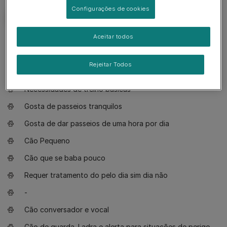
Configurações de cookies
Aceitar todos
O que necessita saber
Rejeitar Todos
Cão adequado para donos experientes
Necessidades de treino básicas
Gosta de passeios tranquilos
Gosta de dar passeios de uma hora por dia
Cão Pequeno
Cão que se baba pouco
Requer tratamento do pelo dia sim dia não
-
Cão conversador e vocal
Cão de guarda. Ladra e alerta para situações de perigo