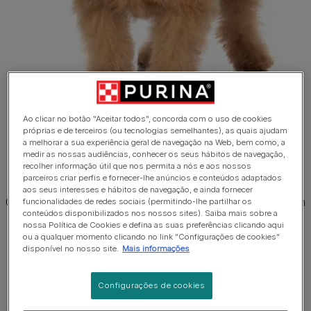
Ao clicar no botão "Aceitar todos", concorda com o uso de cookies
próprias e de terceiros (ou tecnologias semelhantes), as quais ajudam
1 de 4
a melhorar a sua experiência geral de navegação na Web, bem como, a
medir as nossas audiências, conhecer os seus hábitos de navegação,
recolher informação útil que nos permita a nós e aos nossos
Caniche Anão
parceiros criar perfis e fornecer-lhe anúncios e conteúdos adaptados
aos seus interesses e hábitos de navegação, e ainda fornecer
O Caniche Anão é um cão com uma aparência nobre, com
funcionalidades de redes sociais (permitindo-lhe partilhar os
conteúdos disponibilizados nos nossos sites). Saiba mais sobre a
um focinho esguio e um pescoço comprido. A pelagem é
nossa Política de Cookies e defina as suas preferências clicando aqui
abundante, encaracolada e frequentemente estilizada.
ou a qualquer momento clicando no link "Configurações de cookies"
disponível no nosso site.
Mais informações
Configurações de cookies