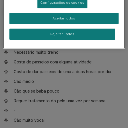
Configurações de cookies
Aceitar todos
O que necessita saber
Rejeitar Todos
Cão adequando para donos com alguma experiência
Necessário muito treino
Gosta de passeios com alguma atividade
Gosta de dar passeios de uma a duas horas por dia
Cão médio
Cão que se baba pouco
Requer tratamento do pelo uma vez por semana
-
Cão muito vocal