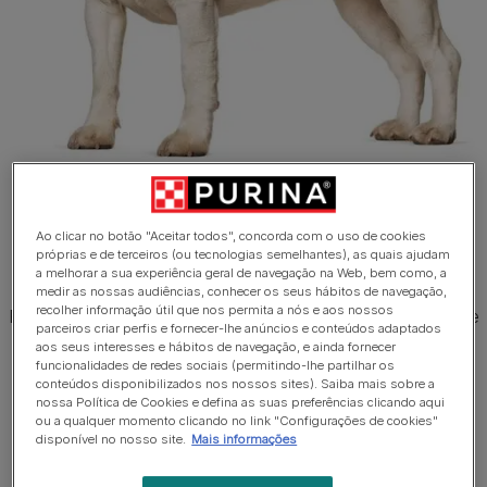
1 de 4
Ao clicar no botão "Aceitar todos", concorda com o uso de cookies
próprias e de terceiros (ou tecnologias semelhantes), as quais ajudam
Beagle
a melhorar a sua experiência geral de navegação na Web, bem como, a
medir as nossas audiências, conhecer os seus hábitos de navegação,
recolher informação útil que nos permita a nós e aos nossos
Estes cães resistentes e ousados têm expressões dóceis e
parceiros criar perfis e fornecer-lhe anúncios e conteúdos adaptados
são compactos e atléticos. Têm pelagem curta, densa e
aos seus interesses e hábitos de navegação, e ainda fornecer
resistente às condições climatéricas, e podem surgir em
funcionalidades de redes sociais (permitindo-lhe partilhar os
conteúdos disponibilizados nos nossos sites). Saiba mais sobre a
várias cores e padrões.
nossa Política de Cookies e defina as suas preferências clicando aqui
ou a qualquer momento clicando no link "Configurações de cookies"
disponível no nosso site.
Mais informações