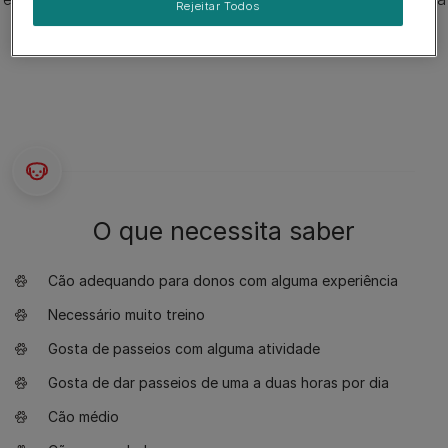
Rejeitar Todos
e bigode. A altura dos machos adultos GBGV oscila entre
40-44cm e as fêmeas entre 39-43cm.
O que necessita saber
Cão adequando para donos com alguma experiência
Necessário muito treino
Gosta de passeios com alguma atividade
Gosta de dar passeios de uma a duas horas por dia
Cão médio