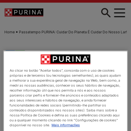
Skip to main content
Home
Passatempo PURINA: Cuidar Do Planeta É Cuidar Do Nosso Lar!
Ao clicar no botão "Aceitar todos", concorda com o uso de cookies
próprias e de terceiros (ou tecnologias semelhantes), as quais ajudam
a melhorar a sua experiência geral de navegação na Web, bem como, a
medir as nossas audiências, conhecer os seus hábitos de navegação,
recolher informação útil que nos permita a nós e aos nossos
parceiros criar perfis e fornecer-lhe anúncios e conteúdos adaptados
aos seus interesses e hábitos de navegação, e ainda fornecer
funcionalidades de redes sociais (permitindo-lhe partilhar os
conteúdos disponibilizados nos nossos sites). Saiba mais sobre a
nossa Política de Cookies e defina as suas preferências clicando aqui
ou a qualquer momento clicando no link "Configurações de cookies"
disponível no nosso site.
Mais informações