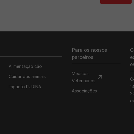
Para os nossos
C
parceiros
e
e
Alimentação cão
Médicos
Cuidar dos animais
C
Veterinários
1
Impacto PURINA
Associações
20
e