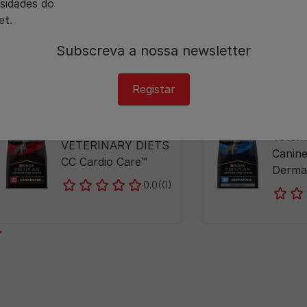
sidades do
et.
Subscreva a nossa newsletter​
PRO PLAN® VETERINARY
Ração
PRO PLAN® VETERINA
DIETS
Seca
Registar
DIETS
PRO 
PRO PLAN
Veteri
VETERINARY DIETS
Canin
CC Cardio Care™
Derma
0.0
(0)