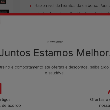
Baixo nível de hidratos de carbono: Para aj
Inibidor da amilase: Contém faseolamina (
proveniente do feijão branco, para ajudar
Newsletter
Folheto Informativo
Juntos Estamos Melhor
 treino e comportamento até ofertas e descontos, saiba tud
e saudável.
rtigos
Ofertas e
s de acordo
nossa