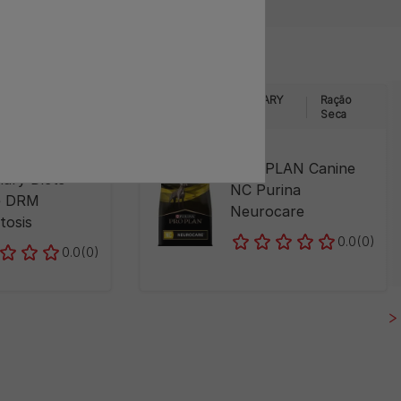
RY
Ração
PRO PLAN® VETERINARY
Ração
Seca
DIETS
Seca
PLAN
PRO PLAN Canine
nary Diets
NC Purina
e DRM
Neurocare
tosis
0.0
(0)
0.0
(0)