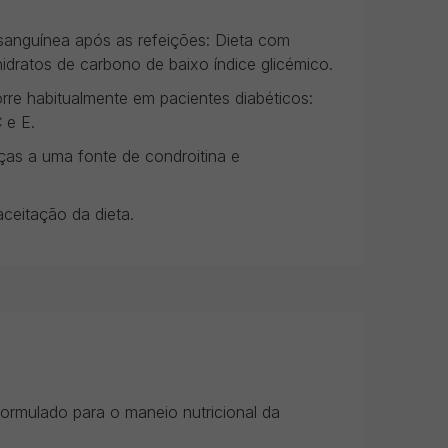
 sanguínea após as refeições: Dieta com
hidratos de carbono de baixo índice glicémico.
orre habitualmente em pacientes diabéticos:
 e E.
aças a uma fonte de condroitina e
ceitação da dieta.
Formulado para o maneio nutricional da