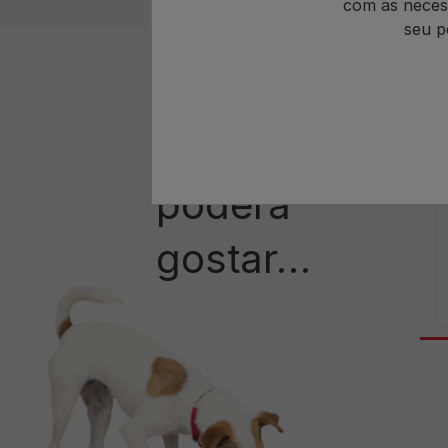
com as neces
seu p
Ração Seca
Também
poderá
gostar…