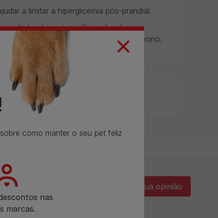
udar a limitar a hiperglicémia pós-prandial.
um inibidor da enzima alfa-amilase)
 a reduzir a digestão dos hidratos de carbono.
!
o sobre como manter o seu
pet
feliz
Dê a sua opinião​
 descontos nas
s marcas.