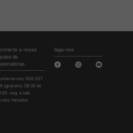
ontacte a nossa
Siga-nos
quipa de
specialistas
facebook
instagram
youtube
ontacte-nos: 800 207
39 (gratuito) 08:30 às
:30- seg. a sáb.
xceto feriados