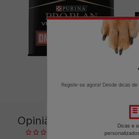
Registe-se agora! Desde dicas de
Opinião do consumidor​
Dicas e a
Sem avaliações​
personalizado