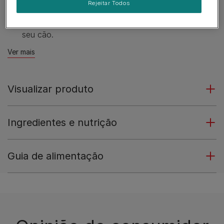
Rejeitar Todos
Ofereça inteiro ou parta facilmente em pequenos
pedaços, são ideais para treinar ou recompensar o
seu cão.
Ver mais
Visualizar produto
Ingredientes e nutrição
Guia de alimentação