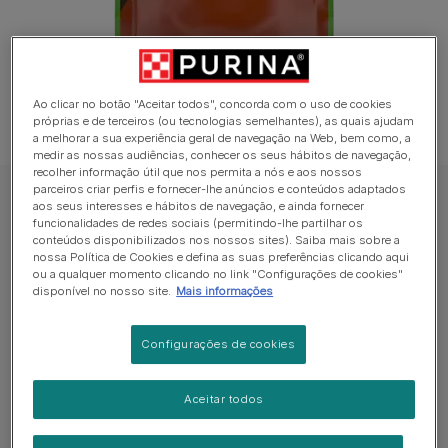
Ao clicar no botão "Aceitar todos", concorda com o uso de cookies
próprias e de terceiros (ou tecnologias semelhantes), as quais ajudam
a melhorar a sua experiência geral de navegação na Web, bem como, a
medir as nossas audiências, conhecer os seus hábitos de navegação,
recolher informação útil que nos permita a nós e aos nossos
parceiros criar perfis e fornecer-lhe anúncios e conteúdos adaptados
Snacks para cão
aos seus interesses e hábitos de navegação, e ainda fornecer
funcionalidades de redes sociais (permitindo-lhe partilhar os
FRISKIES PICNIC Variety
conteúdos disponibilizados nos nossos sites). Saiba mais sobre a
nossa Política de Cookies e defina as suas preferências clicando aqui
ou a qualquer momento clicando no link "Configurações de cookies"
Sem avaliações​
disponível no nosso site.
Mais informações
Formatos disponíveis:
126 g
Configurações de cookies
Alimento complementar para cães adultos.
Aceitar todos
Preparados sem adição de corantes, aromatizantes
ou conservantes artificiais.