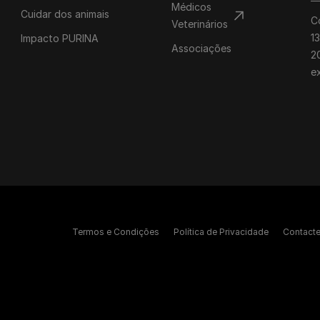
Médicos
Cuidar dos animais
C
Veterinários
1
Impacto PURINA
Associações
20
e
Termos e Condições
Política de Privacidade
Contact