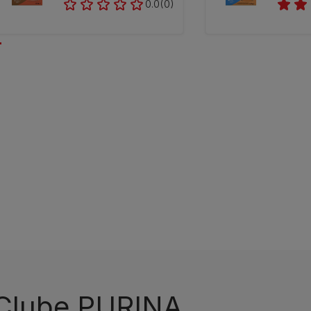
0.0
(0)
 Clube PURINA