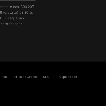
ontacte-nos: 800 207
39 (gratuito) 08:30 às
:30- seg. a sáb.
xceto feriados
e-nos
Política de Cookies
NESTLÉ
Mapa do site