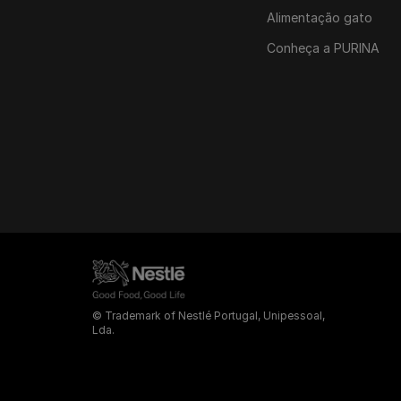
Alimentação gato
Conheça a PURINA
© Trademark of Nestlé Portugal, Unipessoal,
Lda.