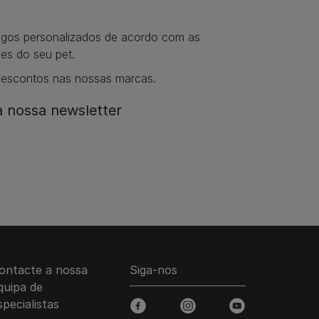
tigos personalizados de acordo com as
es do seu pet.
descontos nas nossas marcas.
 nossa newsletter​
ontacte a nossa
Siga-nos
quipa de
specialistas
facebook
instagram
youtube