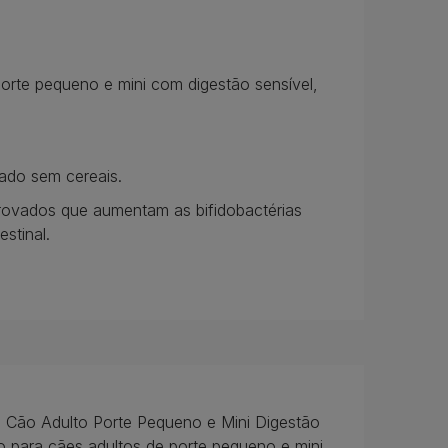
orte pequeno e mini com digestão sensível,
lado sem cereais.
rovados que aumentam as bifidobactérias
estinal.
 Cão Adulto Porte Pequeno e Mini Digestão
o para cães adultos de porte pequeno e mini