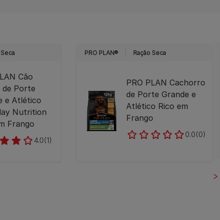
 Seca
PRO PLAN®
Ração Seca
LAN Cão
PRO PLAN Cachorro
 de Porte
de Porte Grande e
 e Atlético
Atlético Rico em
ay Nutrition
Frango
em Frango
0.0
(0)
4.0
(1)