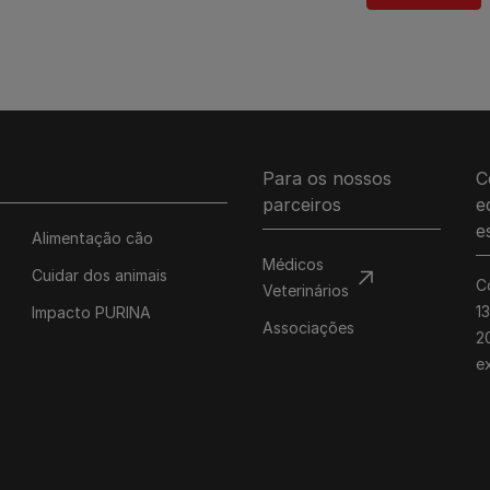
Para os nossos
C
parceiros
e
e
Alimentação cão
Médicos
Cuidar dos animais
C
Veterinários
1
Impacto PURINA
Associações
20
e