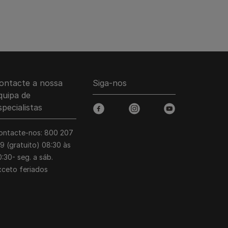
ontacte a nossa
Siga-nos
quipa de
specialistas
facebook
instagram
youtube
ontacte-nos: 800 207
39 (gratuito) 08:30 às
:30- seg. a sáb.
xceto feriados