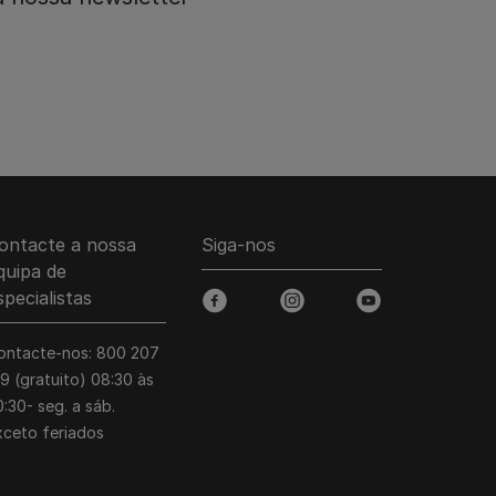
ontacte a nossa
Siga-nos
quipa de
specialistas
facebook
instagram
youtube
ontacte-nos: 800 207
39 (gratuito) 08:30 às
:30- seg. a sáb.
xceto feriados