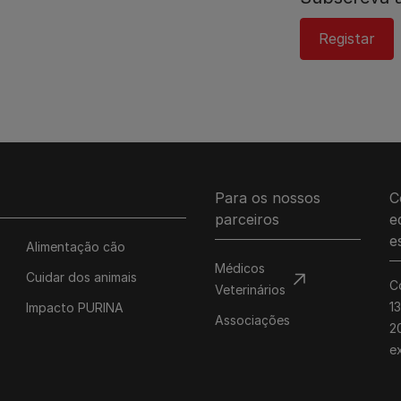
Registar
Para os nossos
C
parceiros
e
e
Alimentação cão
Médicos
Cuidar dos animais
C
Veterinários
1
Impacto PURINA
Associações
20
e