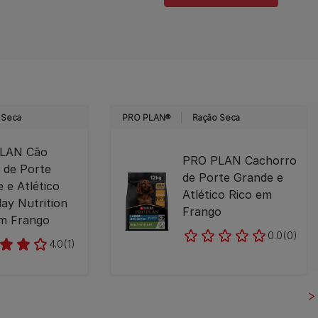
 Seca
PRO PLAN®
Ração Seca
LAN Cão
PRO PLAN Cachorro
 de Porte
de Porte Grande e
 e Atlético
Atlético Rico em
ay Nutrition
Frango
em Frango
0.0
(0)
4.0
(1)