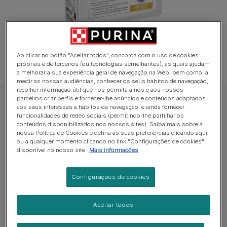
Ao clicar no botão "Aceitar todos", concorda com o uso de cookies
próprias e de terceiros (ou tecnologias semelhantes), as quais ajudam
a melhorar a sua experiência geral de navegação na Web, bem como, a
medir as nossas audiências, conhecer os seus hábitos de navegação,
recolher informação útil que nos permita a nós e aos nossos
parceiros criar perfis e fornecer-lhe anúncios e conteúdos adaptados
PRO PLAN Ração seca para cão
aos seus interesses e hábitos de navegação, e ainda fornecer
funcionalidades de redes sociais (permitindo-lhe partilhar os
PRO PLAN ACTI-PROTECT Adulto 7+ Rico
conteúdos disponibilizados nos nossos sites). Saiba mais sobre a
em Frango
nossa Política de Cookies e defina as suas preferências clicando aqui
ou a qualquer momento clicando no link "Configurações de cookies"
disponível no nosso site.
Mais informações
Sem avaliações​
Configurações de cookies
Formatos disponíveis:
3kg
10kg
Alimento completo para cães adultos com 7 ou mais
Aceitar todos
anos de idade.