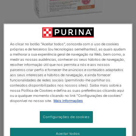
Ao clicar no botão "Aceitar todos", concorda com o uso de cookies
próprias e de terceiros (ou tecnologias semelhantes), as quais ajudam
a melhorar a sua experiência geral de navegação na Web, bem como, a
medir as nossas audiências, conhecer os seus hábitos de navegação,
PRO PLAN Ração seca para cão
recolher informação útil que nos permita a nós e aos nossos
PRO PLAN ACTI-PROTECT Adulto Small &
parceiros criar perfis e fornecer-lhe anúncios e conteúdos adaptados
aos seus interesses e hábitos de navegação, e ainda fornecer
Mini Derma Care Rico em Salmão
funcionalidades de redes sociais (permitindo-lhe partilhar os
conteúdos disponibilizados nos nossos sites). Saiba mais sobre a
nossa Política de Cookies e defina as suas preferências clicando aqui
Average:
4
(
1
vote)
ou a qualquer momento clicando no link "Configurações de cookies"
disponível no nosso site.
Mais informações
Formatos disponíveis:
3kg
Configurações de cookies
Alimento completo para cães adultos de tamanho
pequeno e mini com pele sensível.
Aceitar todos