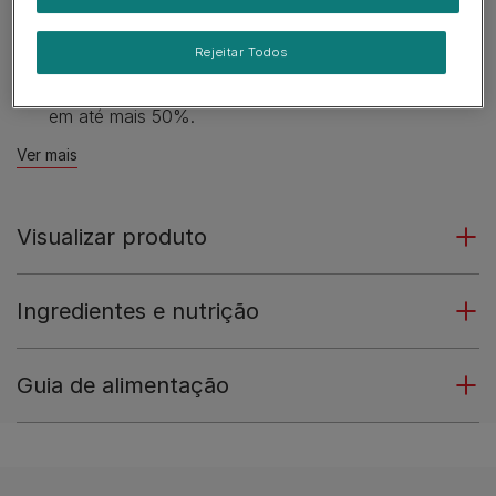
ACTI-PROTECT™ com colostro.
Expert Care Nutrition.
Rejeitar Todos
Ajuda a fortalecer a resposta imunitária do cachorro
em até mais 50%.
Ver mais
Visualizar produto
Ingredientes e nutrição
Guia de alimentação