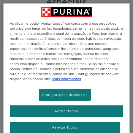
especiais
As nossas dietas para cães com necessidades
especiais são elaboradas com ingredientes
Ao clicar no botão "Aceitar todos", concorda com o uso de cookies
próprias e de terceiros (ou tecnologias semelhantes), as quais ajudam
nutritivos de elevada qualidade para ajudar a
a melhorar a sua experiência geral de navegação na Web, bem como, a
manter o seu cão saudável e feliz.
medir as nossas audiências, conhecer os seus hábitos de navegação,
recolher informação útil que nos permita a nós e aos nossos
parceiros criar perfis e fornecer-lhe anúncios e conteúdos adaptados
aos seus interesses e hábitos de navegação, e ainda fornecer
funcionalidades de redes sociais (permitindo-lhe partilhar os
Ver ração para cão
conteúdos disponibilizados nos nossos sites). Saiba mais sobre a
nossa Política de Cookies e defina as suas preferências clicando aqui
ou a qualquer momento clicando no link "Configurações de cookies"
disponível no nosso site.
Mais informações
Ração seca
Comida húmida
Ração cã
Configurações de cookies
Aceitar todos
Ver alimentos para cão
Rejeitar Todos
Filtro