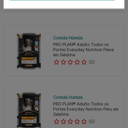
Comida Húmida
PRO PLAN® Adulto Todos os
Portes Everyday Nutrition Peixe
em Gelatina
(0)
Comida Húmida
PRO PLAN® Adulto Todos os
Portes Everyday Nutrition Peru em
Gelatina
(0)